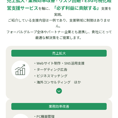
売上拡大
業務効率改善
リスク回避
ESG可視化経
・
・
+
営支援サービス
「必ず利益に貢献する」
を軸に、
支援を
実践。
ご紹介している支援内容は一例であり、支援領域に制限はありませ
ん。
フォーバルグループ全体やパートナー企業とも連携し、貴社にとって
最適な解決策をご提案します。
売上拡大
・Webサイト制作・SNS活用支援
・ターゲティング広告
・ビジネスマッチング
・海外コンサルティング ほか
業務効率改善
・PC機器管理